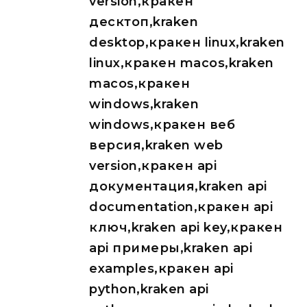
version,кракен
десктоп,kraken
desktop,кракен linux,kraken
linux,кракен macos,kraken
macos,кракен
windows,kraken
windows,кракен веб
версия,kraken web
version,кракен api
документация,kraken api
documentation,кракен api
ключ,kraken api key,кракен
api примеры,kraken api
examples,кракен api
python,kraken api