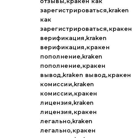
отзывы,кракен как
зарегистрироваться,kraken
как
зарегистрироваться,кракен
верификация,kraken
верификация,кракен
пополнение,kraken
пополнение,кракен
вывод,kraken вывод,кракен
комиссии,kraken
комиссии,кракен
лицензия,kraken
лицензия,кракен
легально,kraken
легально,кракен