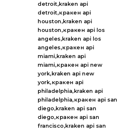
detroit,kraken api
detroit,кракен api
houston,kraken api
houston,кракен api los
angeles,kraken api los
angeles,кракен api
miami,kraken api
miami,кракен api new
york,kraken api new
york,кракен api
philadelphia,kraken api
philadelphia,кракен api san
diego,kraken api san
diego,кракен api san
francisco,kraken api san