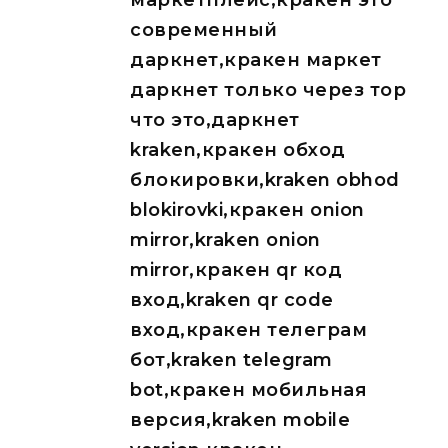
маркетплейс,кракен это
современный
даркнет,кракен маркет
даркнет только через тор
что это,даркнет
kraken,кракен обход
блокировки,kraken obhod
blokirovki,кракен onion
mirror,kraken onion
mirror,кракен qr код
вход,kraken qr code
вход,кракен телеграм
бот,kraken telegram
bot,кракен мобильная
версия,kraken mobile