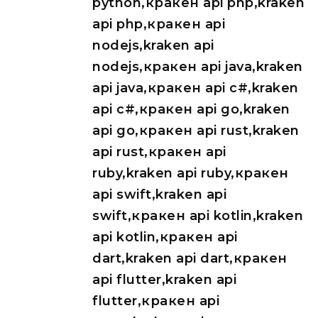
python,кракен api php,kraken
api php,кракен api
nodejs,kraken api
nodejs,кракен api java,kraken
api java,кракен api c#,kraken
api c#,кракен api go,kraken
api go,кракен api rust,kraken
api rust,кракен api
ruby,kraken api ruby,кракен
api swift,kraken api
swift,кракен api kotlin,kraken
api kotlin,кракен api
dart,kraken api dart,кракен
api flutter,kraken api
flutter,кракен api