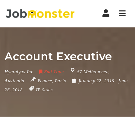
Nav
Account Executive
Hymalyas Inc
Full Time
57 Melbournen
,
Australia
France
,
Paris
January 22, 2015
- June
26, 2018
IP Sales