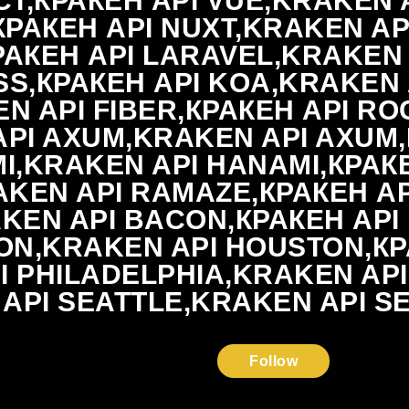
CT,КРАКЕН API VUE,KRAKEN
КРАКЕН API NUXT,KRAKEN AP
РАКЕН API LARAVEL,KRAKEN 
,КРАКЕН API KOA,KRAKEN AP
N API FIBER,КРАКЕН API RO
API AXUM,KRAKEN API AXUM,
I,KRAKEN API HANAMI,КРАК
KEN API RAMAZE,КРАКЕН AP
AKEN API BACON,КРАКЕН AP
ON,KRAKEN API HOUSTON,КР
 PHILADELPHIA,KRAKEN API 
API SEATTLE,KRAKEN API S
Follow