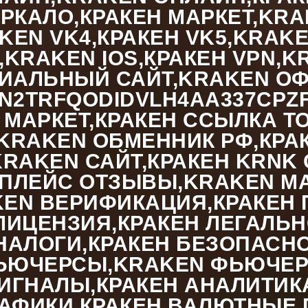
РКАЛО,КРАКЕН МАРКЕТ,KRAK
AKEN VK4,КРАКЕН VK5,KRAK
S,KRAKEN IOS,КРАКЕН VPN,
ЦИАЛЬНЫЙ САЙТ,KRAKEN ОФ
EN2TRFQODIDVLH4AA337CPZ
 МАРКЕТ,КРАКЕН ССЫЛКА Т
RAKEN ОБМЕННИК РФ,КРАКЕ
RAKEN САЙТ,КРАКЕН KRNK 
ЕТПЛЕЙС ОТЗЫВЫ,KRAKEN M
EN ВЕРИФИКАЦИЯ,КРАКЕН 
ЛИЦЕНЗИЯ,КРАКЕН ЛЕГАЛЬН
НАЛОГИ,КРАКЕН БЕЗОПАСН
ЬЮЧЕРСЫ,KRAKEN ФЬЮЧЕРС
ГНАЛЫ,КРАКЕН АНАЛИТИКА
РАФИКИ,КРАКЕН ВАЛЮТНЫЕ