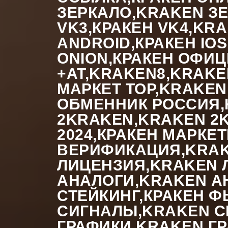
ЗЕРКАЛО,KRAKEN ЗЕ
VK3,КРАКЕН VK4,KR
ANDROID,КРАКЕН IO
ONION,КРАКЕН ОФИ
+AT,KRAKEN8,KRAK
МАРКЕТ ТОР,KRAKEN
ОБМЕННИК РОССИЯ,K
2KRAKEN,KRAKEN 2K
2024,КРАКЕН МАРК
ВЕРИФИКАЦИЯ,KRAK
ЛИЦЕНЗИЯ,KRAKEN 
АНАЛОГИ,KRAKEN А
СТЕЙКИНГ,КРАКЕН Ф
СИГНАЛЫ,KRAKEN СИ
ГРАФИКИ,KRAKEN Г