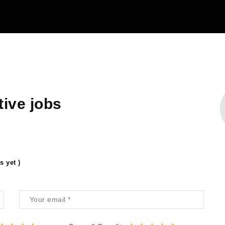
ive jobs
s yet )