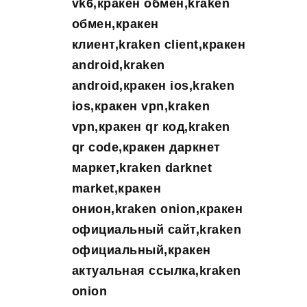
vk6,кракен обмен,kraken
обмен,кракен
клиент,kraken client,кракен
android,kraken
android,кракен ios,kraken
ios,кракен vpn,kraken
vpn,кракен qr код,kraken
qr code,кракен даркнет
маркет,kraken darknet
market,кракен
онион,kraken onion,кракен
официальный сайт,kraken
официальный,кракен
актуальная ссылка,kraken
onion