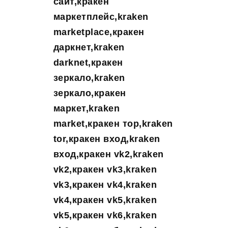
сайт,кракен
маркетплейс,kraken
marketplace,кракен
даркнет,kraken
darknet,кракен
зеркало,kraken
зеркало,кракен
маркет,kraken
market,кракен тор,kraken
tor,кракен вход,kraken
вход,кракен vk2,kraken
vk2,кракен vk3,kraken
vk3,кракен vk4,kraken
vk4,кракен vk5,kraken
vk5,кракен vk6,kraken