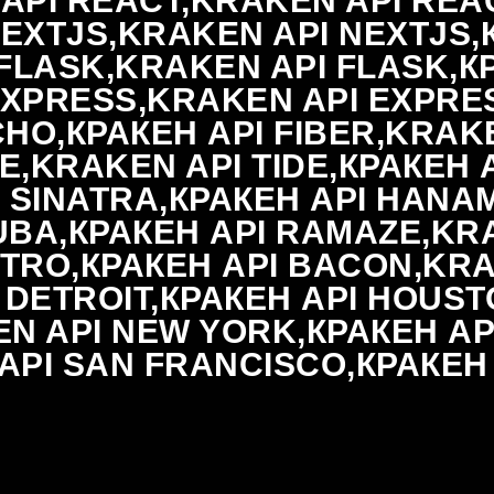
 API REACT,KRAKEN API REA
NEXTJS,KRAKEN API NEXTJS,
FLASK,KRAKEN API FLASK,К
EXPRESS,KRAKEN API EXPRESS
HO,КРАКЕН API FIBER,KRAKE
DE,KRAKEN API TIDE,КРАКЕН 
 SINATRA,КРАКЕН API HANAM
BA,КРАКЕН API RAMAZE,KRA
ITRO,КРАКЕН API BACON,KR
 DETROIT,КРАКЕН API HOUST
N API NEW YORK,КРАКЕН API
PI SAN FRANCISCO,КРАКЕН 