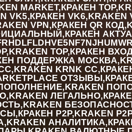
EN MARKET,КРАКЕН ТОР,KR
EN VK5,КРАКЕН VK6,KRAKEN
KRAKEN VPN,КРАКЕН QR КО
ИЦИАЛЬНЫЙ,КРАКЕН АКТУАЛ
FRHDLFLDHVE5NF7NJHUMWR
ОР,KRAKEN ТОР,КРАКЕН ВХО
Н ПОДДЕРЖКА МОСКВА,KRAK
CC,KRAKEN KRNK CC,КРАКЕ
ARKETPLACE ОТЗЫВЫ,КРАКЕ
ПОПОЛНЕНИЕ,KRAKEN ПОПО
О,KRAKEN ЛЕГАЛЬНО,КРАК
ОСТЬ,KRAKEN БЕЗОПАСНОС
Ы,КРАКЕН P2P,KRAKEN P2P
,KRAKEN АНАЛИТИКА,КРАКЕ
 ПАРЫ,KRAKEN ВАЛЮТНЫЕ 