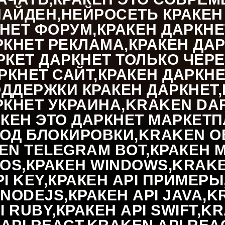
АЙДЕН,НЕЙРОСЕТЬ КРАКЕН 
НЕТ ФОРУМ,КРАКЕН ДАРКН
РКНЕТ РЕКЛАМА,КРАКЕН ДА
РКЕТ ДАРКНЕТ ТОЛЬКО ЧЕРЕ
РКНЕТ САЙТ,КРАКЕН ДАРКН
ДДЕРЖКИ КРАКЕН ДАРКНЕТ,К
РКНЕТ УКРАИНА,KRAKEN DA
АКЕН ЭТО ДАРКНЕТ МАРКЕТП
ОД БЛОКИРОВКИ,KRAKEN OB
EN TELEGRAM BOT,КРАКЕН 
S,КРАКЕН WINDOWS,KRAKEN
I KEY,КРАКЕН API ПРИМЕРЫ
NODEJS,КРАКЕН API JAVA,KR
I RUBY,КРАКЕН API SWIFT,K