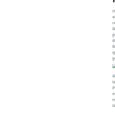
s
c
f
p
d
f
q
p
d
i
P
o
r
i