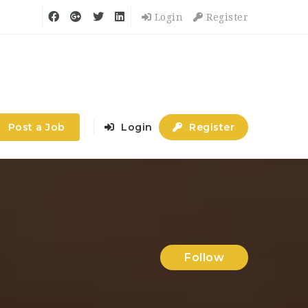
Login
Register
Post a Job
Login
Register
Follow