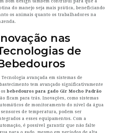
m bom design também contribui para que a
otina do manejo seja mais prática, beneficiando
anto os animais quanto os trabalhadores na
azenda.
Inovação nas
Tecnologias de
Bebedouros
A
Tecnologia avançada em sistemas de
bastecimento
tem avançado significativamente
 os
bebedouros para gado Gir Mocho Padrão
ão ficam para trás. Inovações, como sistemas
utomáticos de monitoramento do nível da água
 sensores de temperatura, podem ser
ntegrados a esses equipamentos. Com a
utomação, é possível garantir que não falte
gua para o gado, mesmo em períodos de alta