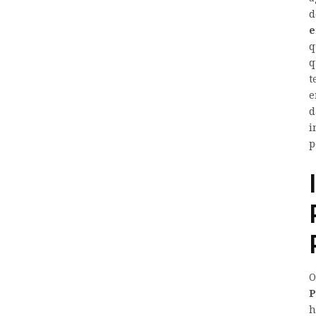
d
e
q
q
t
e
d
i
p
O
P
h