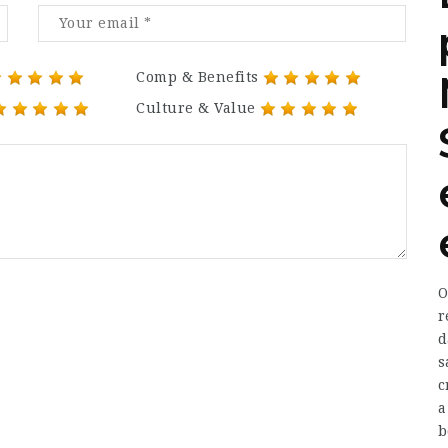
Comp & Benefits
Culture & Value
O
r
d
s
c
a
b