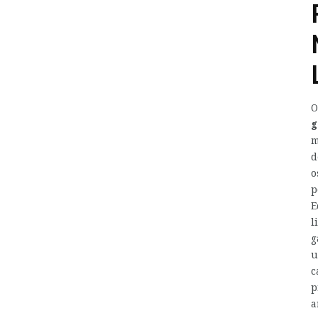
O
g
m
d
o
p
E
l
g
u
c
p
a