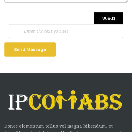
Send Message
Donec elementum tellus vel magna bibendum, et