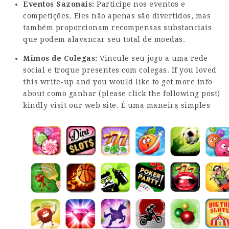
Eventos Sazonais:
Participe nos eventos e
competições. Eles não apenas são divertidos, mas
também proporcionam recompensas substanciais
que podem alavancar seu total de moedas.
Mimos de Colegas:
Vincule seu jogo a uma rede
social e troque presentes com colegas. If you loved
this write-up and you would like to get more info
about como ganhar (
please click the following post
)
kindly visit our web site.
É uma maneira simples