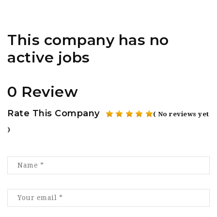
This company has no
active jobs
0 Review
Rate This Company
( No reviews yet
)