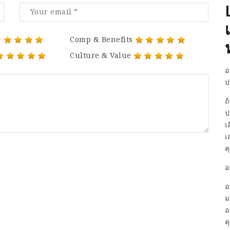
Comp & Benefits
Culture & Value
อ
ป
ถ
ป
เ
เ
ค
อ
อ
ม
อ
ค