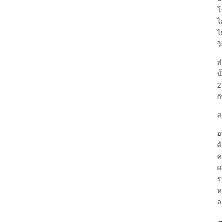
โ
ไ
ไ
ว
ส
น
2
ก
ส
อ
ต
ค
ผ
ร
ห
ล